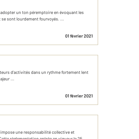
e adopter un ton péremptoire en évoquant les
 se sont lourdement fourvoyés. ...
01 février 2021
eurs d’activités dans un rythme fortement lent
jeur ...
01 février 2021
impose une responsabilité collective et
 Cette réglementation entrée en vigueur le 25