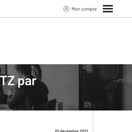
Mon compte
ETZ par
a fait donc de nombreuses années que cette
préventifs… Mais le Covid est passé par là et
istage du VIH SIDA. Sensible à cette cause, notre
01 décembre 2021