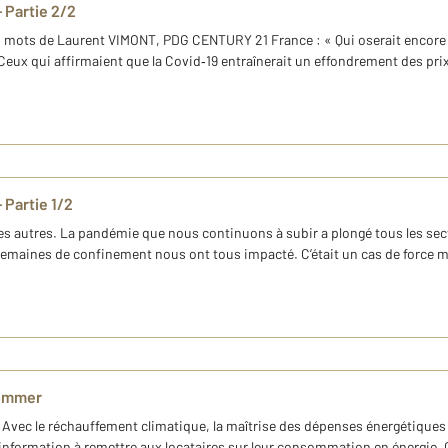
 Partie 2/2
les mots de Laurent VIMONT, PDG CENTURY 21 France : « Qui oserait encor
Ceux qui affirmaient que la Covid‐19 entraînerait un effondrement des prix
 Partie 1/2
 autres. La pandémie que nous continuons à subir a plongé tous les sect
 semaines de confinement nous ont tous impacté. C’était un cas de force ma
sommer
vec le réchauffement climatique, la maîtrise des dépenses énergétiques 
é l’information à remettre aux locataires sur leur consommation en énergie.