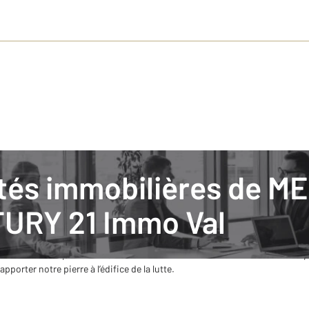
lités immobilières de M
Contre le SIDA
URY 21 Immo Val
tabli le 1er décembre comme journée mondiale de lutte contre le SIDA. Cel
n aux dangers de ce virus, à ses vecteurs de propagation, aux traitements 
nt et font de la prévention, ont constaté un recul considérable dans le dép
pporter notre pierre à l’édifice de la lutte.