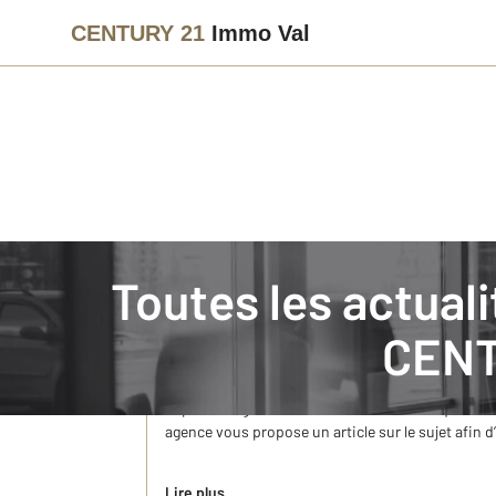
CENTURY 21
Immo Val
Immobilier
Actualités immobilières à METZ
Toutes les actua
1er décembre : Journée Mondiale de Lutte 
CENT
Depuis 1988, l’Organisation des Nations Unis a é
journée fait en sorte de sensibiliser la populatio
depuis, les grandes ONG et associations qui lutte
agence vous propose un article sur le sujet afin d’a
Lire plus