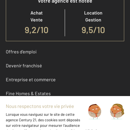
Votre agence est notée
Achat
Location
Vente
Gestion
9,2
/
10
9,5/10
Offres d'emploi
Devenir franchisé
Entreprise et commerce
Fine Homes & Estates
À propos
International