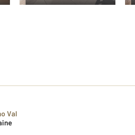
o Val
laine