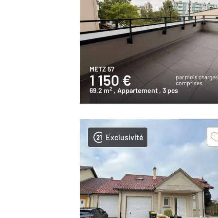
METZ 57
1 150 €
par mois charge
comprises
2
69,2 m
, Appartement
, 3 pcs
Exclusivité