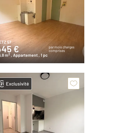
ETZ 57
445 €
par mois charges
comprises
2
6,8 m
, Appartement
, 1 pc
Exclusivité