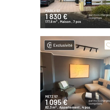
MARLY 57
1 830 €
par mois charge
comprises
2
177,8 m
, Maison
, 7 pcs
Exclusivité
METZ 57
1 095 €
par mois charge
comprises
2
82,3 m
, Appartement
, 4 pcs