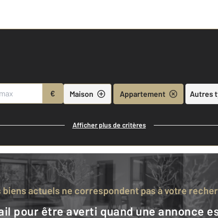
€
Maison
Appartement
Autres 
Afficher plus de critères
s biens actuels ne correspondent pas à votre reche