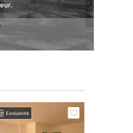
teur.
e
Exclusivité