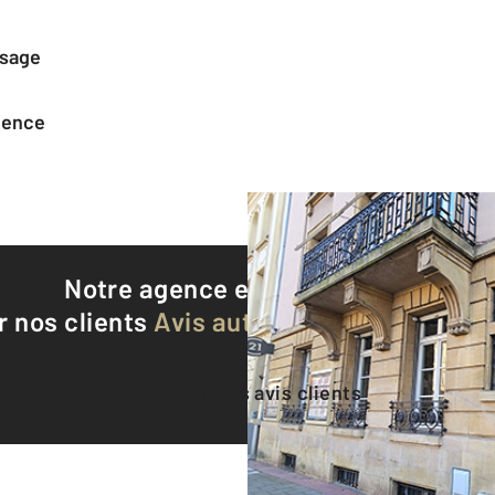
ssage
agence
Notre agence est notée
9,2/10
r nos clients
Avis authentifiés par Qualite
Voir tous les avis clients