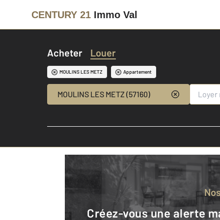
CENTURY 21
Immo Val
Acheter
Louer
MOULINS LES METZ
Appartement
MOULINS LES METZ (57160)
No
Créez-vous une alerte mail pour être averti quand une annonce est en ligne et consultez la