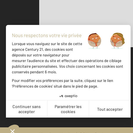
Parlons de vous, parlons biens
500 m
©
Mappy
Votre agence est notée
Achat
Location
Vente
Gestion
9,2
/
10
9,5/10