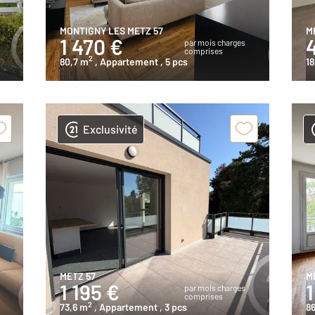
MONTIGNY LES METZ 57
M
1 470 €
s
par mois charges
comprises
2
80,7 m
, Appartement
, 5 pcs
18
Exclusivité
METZ 57
M
1 195 €
1
s
par mois charges
comprises
2
73,6 m
, Appartement
, 3 pcs
86