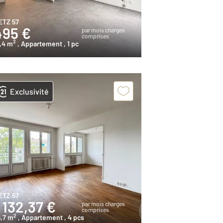
ETZ 57
495 €
par mois charges
comprises
2
,4 m
, Appartement
, 1 pc
Exclusivité
ETZ 57
 132,37 €
par mois charges
comprises
2
,7 m
, Appartement
, 4 pcs