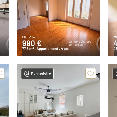
METZ 57
M
990 €
s
par mois charges
comprises
2
77,8 m
, Appartement
, 4 pcs
2
Exclusivité