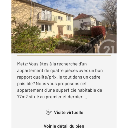
METZ 57
2
77,24 m
, 4 pièces
Ref : 38248
Appartement F4 à louer
869 €
par mois charges comprises
Visiter le site dédié
Metz: Vous êtes à la recherche d'un
appartement de quatre pièces avec un bon
rapport qualité/prix, le tout dans un cadre
paisible? Nous vous proposons cet
appartement d'une superficie habitable de
77m2 situé au premier et dernier ...
Visite virtuelle
360°
Voir le détail du bien