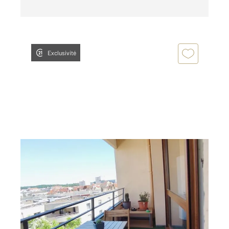
Exclusivité
METZ 57
2
24,29 m
, 1 pièce
Ref : 38395
Appartement Studio à louer
453 €
par mois charges comprises