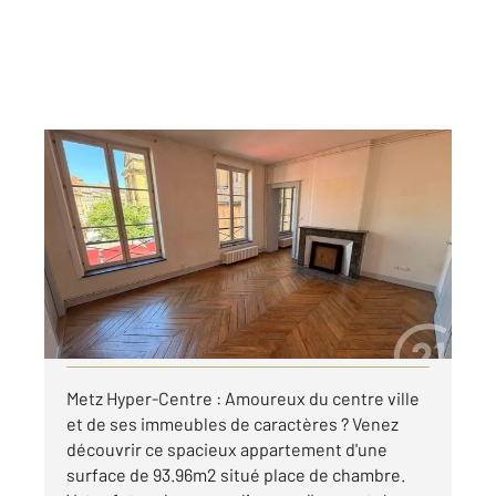
METZ 57
2
93,96 m
, 3 pièces
Ref : 38372
Appartement F4 à louer
1 095 €
par mois charges comprises
Visiter le site dédié
Metz Hyper-Centre : Amoureux du centre ville
et de ses immeubles de caractères ? Venez
découvrir ce spacieux appartement d'une
surface de 93.96m2 situé place de chambre.