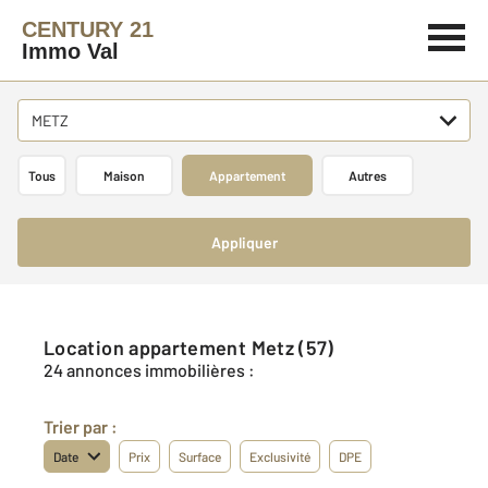
CENTURY 21
Immo Val
METZ
Tous
Maison
Appartement
Autres
Appliquer
Location appartement Metz (57)
24 annonces immobilières :
Trier par :
Date
Prix
Surface
Exclusivité
DPE