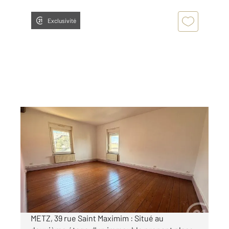
Exclusivité
METZ 57
2
73,02 m
, 3 pièces
Ref : 38422
Appartement F3 à louer
680 €
par mois charges comprises
METZ, 39 rue Saint Maximim : Situé au