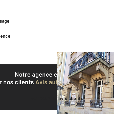
ssage
agence
Notre agence est notée
9,2/10
r nos clients
Avis authentifiés par Qualite
Voir tous les avis clients