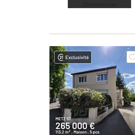
Découvrir nos
offres
Exclusivité
METZ 57
265 000 €
2
113,2 m
, Maison
, 5 pcs