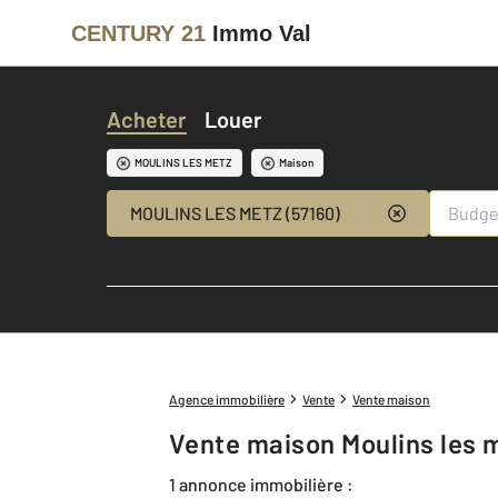
CENTURY 21
Immo Val
Acheter
Louer
MOULINS LES METZ
Maison
MOULINS LES METZ (57160)
Agence immobilière
Vente
Vente maison
Vente maison Moulins les 
1 annonce immobilière :