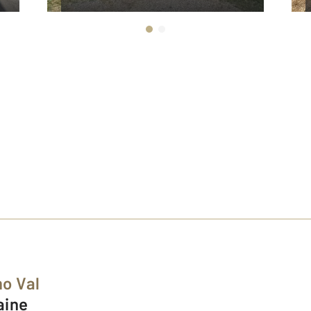
o Val
laine