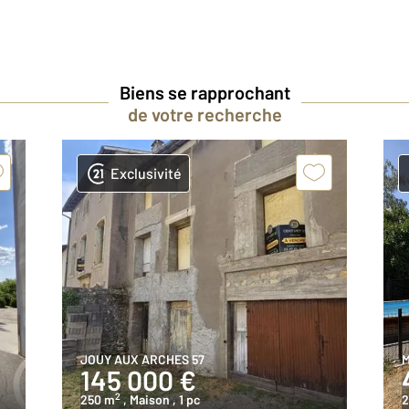
Biens se rapprochant
de votre recherche
Exclusivité
JOUY AUX ARCHES 57
M
145 000 €
2
250 m
, Maison
, 1 pc
2