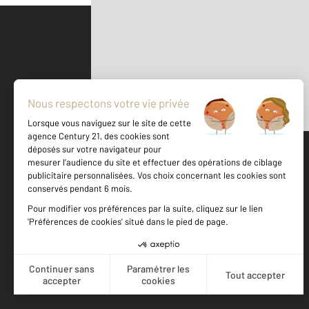
Parlons de vous, parlons biens
500 m
©
Mappy
Votre agence est notée
Achat
Location
Vente
Gestion
9,2
/
10
9,5/10