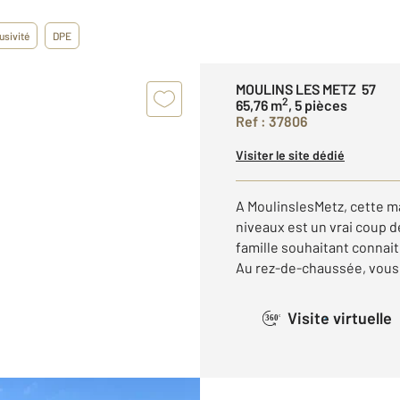
usivité
DPE
MOULINS LES METZ 57
2
65,76 m
, 5 pièces
Ref : 37806
Visiter le site dédié
A MoulinslesMetz, cette m
niveaux est un vrai coup 
famille souhaitant connaitr
Au rez-de-chaussée, vous y
Visite virtuelle
360°