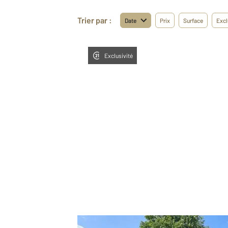
Trier par :
Date
Prix
Surface
Excl
Exclusivité