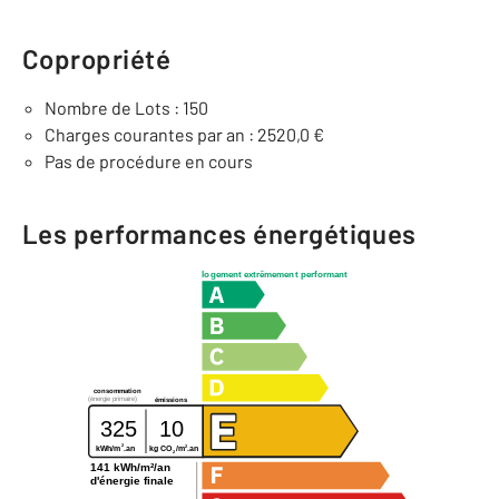
Copropriété
Nombre de Lots : 150
Charges courantes par an : 2520,0 €
Pas de procédure en cours
Les performances énergétiques
logement extrêmement performant
consommation
(énergie primaire)
émissions
325
10
2
2
kg CO
/m
.an
kWh/m
.an
2
141 kWh/m²/an
d'énergie finale