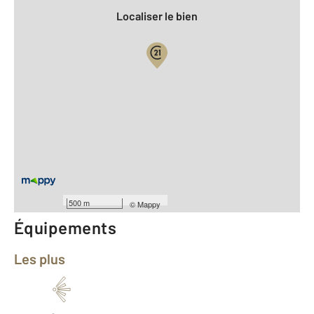
Localiser le bien
Vue globale
2
Surface totale : 80,3 m
2
Surface habitable : 80,3 m
Type d'appartement : 4 Pieces
er
Étage : 1
Nombre de pièces : 4
[Voir le détail]
Année construction : 1975
500 m
©
Mappy
Équipements
Les plus