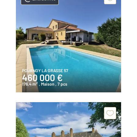
POURNOY LA GRASSE 57
460 000 €
2
176,4 m
, Maison
, 7 pcs