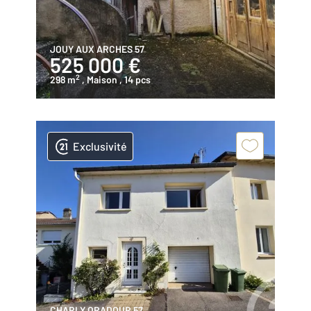
JOUY AUX ARCHES 57
525 000 €
2
298 m
, Maison
, 14 pcs
Exclusivité
CHARLY ORADOUR 57