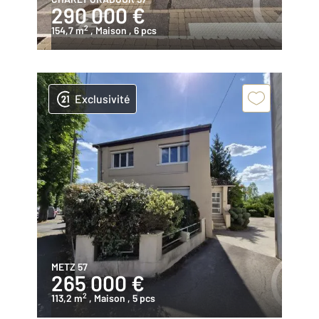
290 000 €
2
154,7 m
, Maison
, 6 pcs
Exclusivité
METZ 57
265 000 €
2
113,2 m
, Maison
, 5 pcs