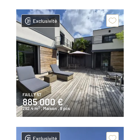
Exclusivité
FAILLY 57
885 000 €
2
292,4 m
, Maison
, 8 pcs
Exclusivité