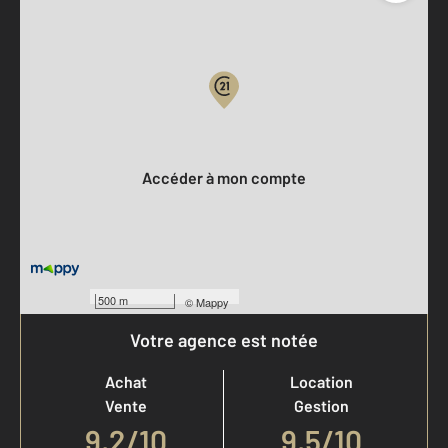
Parlons de vous, parlons biens
Votre compte :
Accéder à mon compte
500 m
©
Mappy
Votre agence est notée
Achat
Location
Vente
Gestion
9,2
/
10
9,5/10