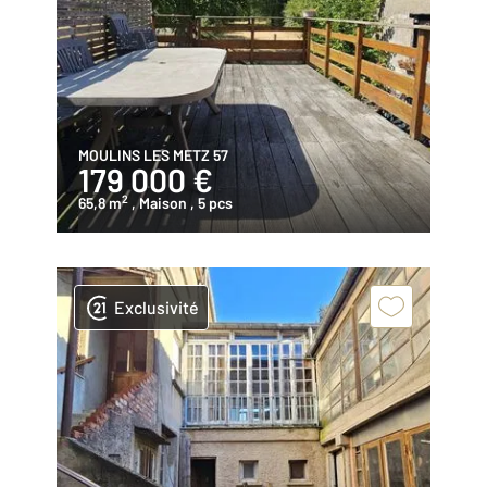
MOULINS LES METZ 57
179 000 €
2
65,8 m
, Maison
, 5 pcs
Exclusivité