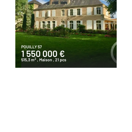
POUILLY 57
1 550 000 €
2
515,3 m
, Maison
, 21 pcs